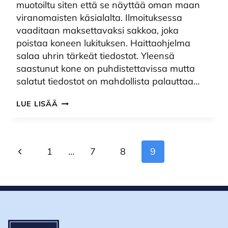
muotoiltu siten että se näyttää oman maan
viranomaisten käsialalta. Ilmoituksessa
vaaditaan maksettavaksi sakkoa, joka
poistaa koneen lukituksen. Haittaohjelma
salaa uhrin tärkeät tiedostot. Yleensä
saastunut kone on puhdistettavissa mutta
salatut tiedostot on mahdollista palauttaa…
RANSOMWARE
LUE LISÄÄ
KIRISTÄÄ
TAHTIA.
MITEN
SUOJAUTUA?
Sivunavigointi
Edellinen
1
…
7
8
9
sivu