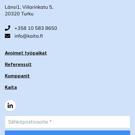
Länsi1, Viilarinkatu 5,
20320 Turku
+358 10 583 8650
info@kaita.fi
Avoimet työpaikat
Referenssit
Kumppanit
Kaita