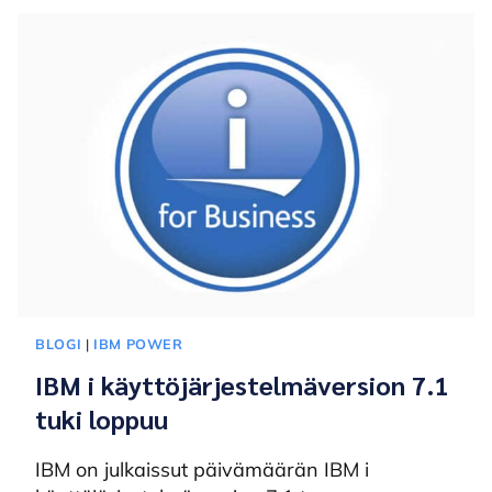
BLOGI
|
IBM POWER
IBM i käyttöjärjestelmäversion 7.1
tuki loppuu
IBM on julkaissut päivämäärän IBM i