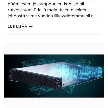
päämiesten ja kumppanien kanssa oli
ratkaisevaa. Edellä mainittujen asioiden
johdosta viime vuoden liikevaihtomme oli n….
VAHVA
LUE LISÄÄ
KASVUN
VUOSI