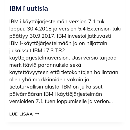
IBM i uutisia
IBM i käyttöjärjestelmän version 7.1 tuki
loppuu 30.4.2018 ja version 5.4 Extension tuki
päättyy 30.9.2017. IBM investoi jatkuvasti
IBM i-käyttöjärjestelmään ja on hiljattain
julkaissut IBM i 7.3 TR2
käyttöjärjestelmäversion. Uusi versio tarjoaa
merkittäviä parannuksia sekä
käytettävyyteen että tietokantojen hallintaan
ollen yhä markkinoiden vakain ja
tietoturvallisin alusta. IBM on julkaissut
päivämäärän IBM i käyttöjärjestelmän
versioiden 7.1 tuen loppumiselle ja verion…
IBM
LUE LISÄÄ
I
UUTISIA