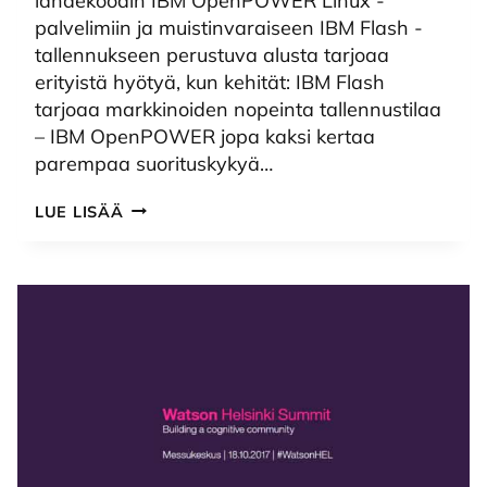
lähdekoodin IBM OpenPOWER Linux -
palvelimiin ja muistinvaraiseen IBM Flash -
tallennukseen perustuva alusta tarjoaa
erityistä hyötyä, kun kehität: IBM Flash
tarjoaa markkinoiden nopeinta tallennustilaa
– IBM OpenPOWER jopa kaksi kertaa
parempaa suorituskykyä…
SKAALAUTUVUUTTA,
LUE LISÄÄ
TIETOTURVAA
JA
SUORITUSKYKYÄ