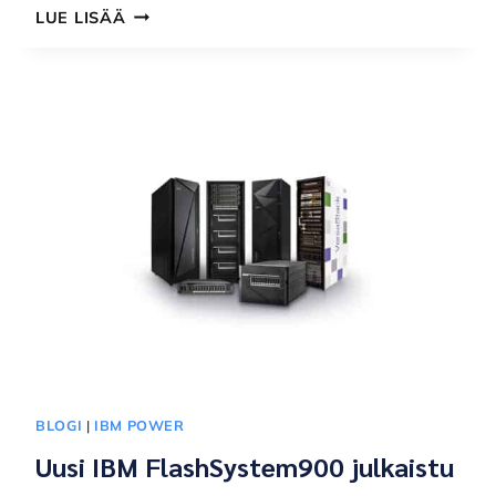
IBM
LUE LISÄÄ
JULKISTI
ODOTETUN
POWER9
SIRUN
BLOGI
|
IBM POWER
Uusi IBM FlashSystem900 julkaistu