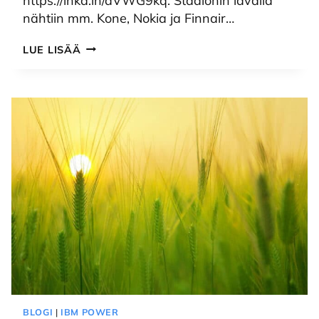
https://lnkd.in/dVWG9kq. Stadionin lavalla
nähtiin mm. Kone, Nokia ja Finnair…
WATSON
LUE LISÄÄ
HELSINKI
SUMMIT
TUNNELMIA
BLOGI
|
IBM POWER