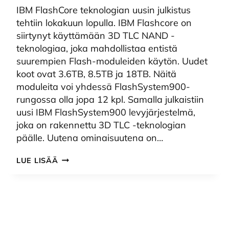
IBM FlashCore teknologian uusin julkistus
tehtiin lokakuun lopulla. IBM Flashcore on
siirtynyt käyttämään 3D TLC NAND -
teknologiaa, joka mahdollistaa entistä
suurempien Flash-moduleiden käytön. Uudet
koot ovat 3.6TB, 8.5TB ja 18TB. Näitä
moduleita voi yhdessä FlashSystem900-
rungossa olla jopa 12 kpl. Samalla julkaistiin
uusi IBM FlashSystem900 levyjärjestelmä,
joka on rakennettu 3D TLC -teknologian
päälle. Uutena ominaisuutena on…
UUSI
LUE LISÄÄ
IBM
FLASHSYSTEM900
JULKAISTU