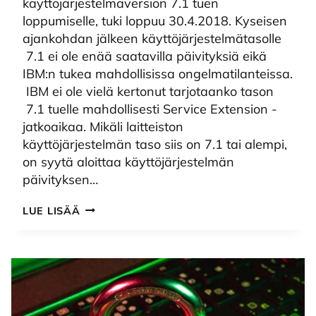
käyttöjärjestelmäversion 7.1 tuen
loppumiselle, tuki loppuu 30.4.2018. Kyseisen
ajankohdan jälkeen käyttöjärjestelmätasolle
7.1 ei ole enää saatavilla päivityksiä eikä
IBM:n tukea mahdollisissa ongelmatilanteissa.
IBM ei ole vielä kertonut tarjotaanko tason
7.1 tuelle mahdollisesti Service Extension -
jatkoaikaa. Mikäli laitteiston
käyttöjärjestelmän taso siis on 7.1 tai alempi,
on syytä aloittaa käyttöjärjestelmän
päivityksen…
IBM
LUE LISÄÄ
I
KÄYTTÖJÄRJESTELMÄVERSION
7.1
TUKI
LOPPUU