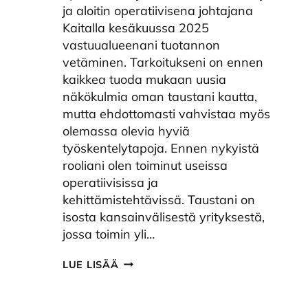
ja aloitin operatiivisena johtajana
Kaitalla kesäkuussa 2025
vastuualueenani tuotannon
vetäminen. Tarkoitukseni on ennen
kaikkea tuoda mukaan uusia
näkökulmia oman taustani kautta,
mutta ehdottomasti vahvistaa myös
olemassa olevia hyviä
työskentelytapoja. Ennen nykyistä
rooliani olen toiminut useissa
operatiivisissa ja
kehittämistehtävissä. Taustani on
isosta kansainvälisestä yrityksestä,
jossa toimin yli…
ASIAKASKOHTAAMISET
LUE LISÄÄ
OVAT
KESKIÖSSÄ