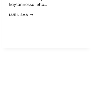
käytännössä, että…
IBM
LUE LISÄÄ
LOPETTAA
BRMS
VARMISTUSOHJELMISTON
MYYNNIN
JA
TUEN