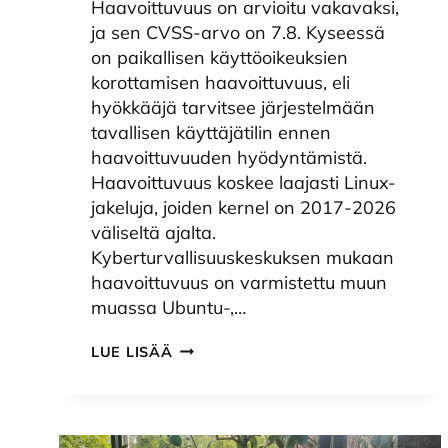
Haavoittuvuus on arvioitu vakavaksi,
ja sen CVSS-arvo on 7.8. Kyseessä
on paikallisen käyttöoikeuksien
korottamisen haavoittuvuus, eli
hyökkääjä tarvitsee järjestelmään
tavallisen käyttäjätilin ennen
haavoittuvuuden hyödyntämistä.
Haavoittuvuus koskee laajasti Linux-
jakeluja, joiden kernel on 2017-2026
väliseltä ajalta.
Kyberturvallisuuskeskuksen mukaan
haavoittuvuus on varmistettu muun
muassa Ubuntu-,…
VAKAVA
LUE LISÄÄ
HAAVOITTUVUUS
LINUX-
KERNELISSÄ