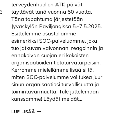
terveydenhuollon ATK-päivät
53a8mb/landing/page/landing
täyttävät tänä vuonna 50 vuotta.
Tänä tapahtuma järjestetään
Jyväskylän Paviljongissa 5.–7.5.2025.
Esittelemme osastollamme
esimerkiksi SOC-palveluamme, joka
tuo jatkuvan valvonnan, reagoinnin ja
ennakoivan suojan eri kokoisten
organisaatioiden tietoturvatarpeisiin.
Kerromme mielellämme lisää siitä,
miten SOC-palvelumme voi tukea juuri
sinun organisaatiosi turvallisuutta ja
toimintavarmuutta. Tule juttelemaan
kanssamme! Löydät meidät…
KAITA
LUE LISÄÄ
MUKANA
ATK-
PÄIVILLÄ