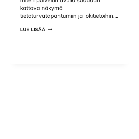
miten palvelun avulla saadaan
kattava näkymä
tietoturvatapahtumiin ja lokitietoihin….
KAITA
LUE LISÄÄ
SOC
M365
-
WEBINAARI