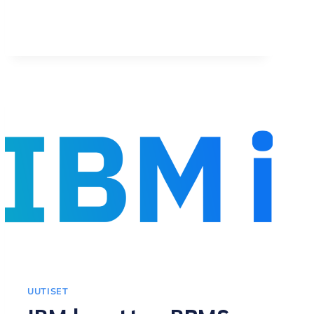
5.–
7.5.2025
UUTISET