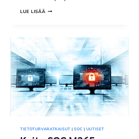
IBM
LUE LISÄÄ
POWER: SEE
WHAT’S
NEXT
LEVEL.
TIETOTURVARATKAISUT
|
SOC
|
UUTISET