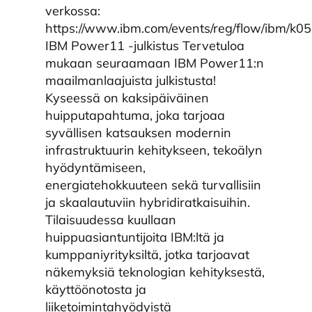
verkossa:
https://www.ibm.com/events/reg/flow/ibm/k0
IBM Power11 -julkistus Tervetuloa
mukaan seuraamaan IBM Power11:n
maailmanlaajuista julkistusta!
Kyseessä on kaksipäiväinen
huipputapahtuma, joka tarjoaa
syvällisen katsauksen modernin
infrastruktuurin kehitykseen, tekoälyn
hyödyntämiseen,
energiatehokkuuteen sekä turvallisiin
ja skaalautuviin hybridiratkaisuihin.
Tilaisuudessa kuullaan
huippuasiantuntijoita IBM:ltä ja
kumppaniyrityksiltä, jotka tarjoavat
näkemyksiä teknologian kehityksestä,
käyttöönotosta ja
liiketoimintahyödyistä