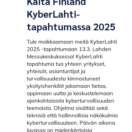
Kaita Finland
KyberLahti-
tapahtumassa 2025
Tule moikkaamaan meitä KyberLahti
2025 -tapahtumaan 13.3. Lahden
Messukeskuksessa! KyberLahti
tapahtuma tuo yhteen yritykset,
yhteisöt, asiantuntijat ja
turvallisuudesta kiinnostuneet
yksityishenkilöt jakamaan tietoa,
oppimaan uutta ja keskustelemaan
ajankohtaisista kyberturvallisuuden
teemoista. Ohjelma sisältää sekä
teknisiä että hallinnollisia näkökulmia
kyberturvallisuuteen. Päivän aikana
luvassa on mielenkiintoisia