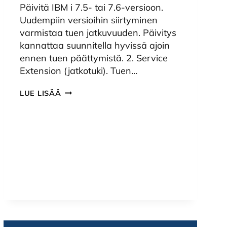
Päivitä IBM i 7.5- tai 7.6-versioon.
Uudempiin versioihin siirtyminen
varmistaa tuen jatkuvuuden. Päivitys
kannattaa suunnitella hyvissä ajoin
ennen tuen päättymistä. 2. Service
Extension (jatkotuki). Tuen…
IBM
LUE LISÄÄ
I
7.4
TUKI
PÄÄTTYY
30.9.2026