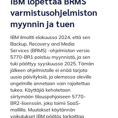
IBM lopettaa BRMS
varmistusohjelmiston
myynnin ja tuen
IBM ilmoitti elokuussa 2024, että sen
Backup, Recovery and Media
Services (BRMS) -ohjelmiston versio
5770-BR1 poistuu myynnistä, ja sen
tuki päättyy syyskuussa 2025. Tämän
jälkeen ohjelmistolle ei enää tarjota
uusia päivityksiä, ja olemassa oleville
ongelmille annetaan vain rajoitettua
tukea. Käyttäjiä kehotetaan
siirtymään tilauspohjaiseen 5770-
BR2-lisenssiin, joka toimii SaaS-
mallilla. Muutokset käytännön
vaikutukset IBM päätös tarkoittaa