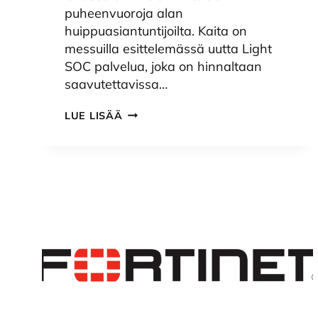
puheenvuoroja alan
huippuasiantuntijoilta. Kaita on
messuilla esittelemässä uutta Light
SOC palvelua, joka on hinnaltaan
saavutettavissa…
KAITA
LUE LISÄÄ
FINLAND
KYBERLAHTI-
TAPAHTUMASSA
2025