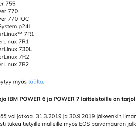
r 755
er 770
er 770 IOC
System p24L
erLinux™ 7R1
rLinux 7R1
rLinux 730L
rLinux 7R2
rLinux 7R2
 löytyy myös
täältä
.
oja IBM POWER 6 ja POWER 7 laitteistoille on tarjol
ttöä voi jatkaa 31.3.2019 ja 30.9.2019 jälkeenkin ilma
usti tukea tietyille malleille myös EOS päivämäärän jäl