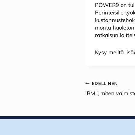
POWER9 on tuloss
Perinteisille t
kustannustehokk
monta huoleton
ratkaisun laitteis
Kysy meiltä lisä
Artikkelie
EDELLINEN
IBM i, miten valmis
selaus