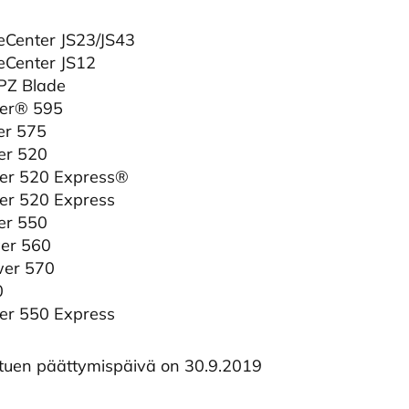
Center JS23/JS43
eCenter JS12
PZ Blade
er® 595
r 575
er 520
r 520 Express®
r 520 Express
er 550
er 560
er 570
0
r 550 Express
uen päättymispäivä on 30.9.2019