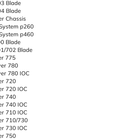
3 Blade
4 Blade
r Chassis
 System p260
 System p460
0 Blade
1/702 Blade
r 775
er 780
er 780 IOC
r 720
r 720 IOC
r 740
r 740 IOC
r 710 IOC
r 710/730
r 730 IOC
r 750