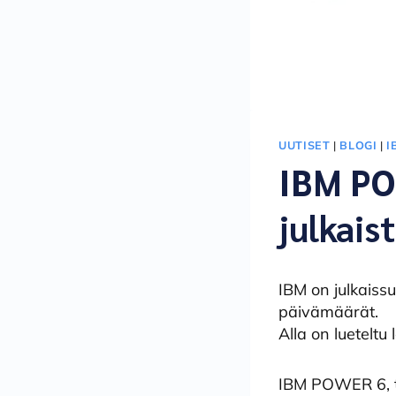
UUTISET
|
BLOGI
|
I
IBM PO
julkais
IBM on julkaiss
päivämäärät.
Alla on lueteltu
IBM POWER 6, t