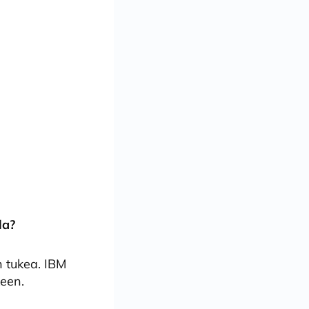
la?
n tukea. IBM
keen.