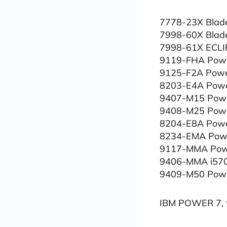
7778-23X Blade
7998-60X Blad
7998-61X ECLI
9119-FHA Pow
9125-F2A Powe
8203-E4A Pow
9407-M15 Powe
9408-M25 Powe
8204-E8A Pow
8234-EMA Pow
9117-MMA Pow
9406-MMA i57
9409-M50 Powe
IBM POWER 7, t