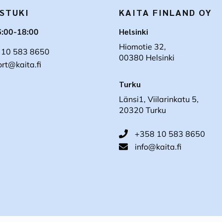
STUKI
KAITA FINLAND OY
Helsinki
6:00-18:00
Hiomotie 32,
 10 583 8650
00380 Helsinki
rt@kaita.fi
Turku
Länsi1, Viilarinkatu 5,
20320 Turku
+358 10 583 8650
info@kaita.fi