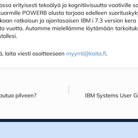
a erityisesti tekoälyä ja kognitiivisuutta vaativille sov
yökuormille POWER8 alusta tarjoaa edelleen suorituskyk
aan ratkaisun ja ajantasaisen IBM i 7.3 version kera
ta vuotta. Autamme mielellämme löytämään tarkoitu
tollesi.
ä, laita viesti osoitteeseen
myynti@kaita.fi
.
n
tautua pilveen?
IBM Systems User G