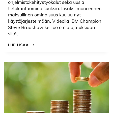
ohjelmistokehitystyökalut sekä uusia
tietokantaominaisuuksia. Lisäksi moni ennen
maksullinen ominaisuus kuuluu nyt
käyttöjärjestelmään. Videolla IBM Champion
Steve Bradshaw kertoo omia ajatuksiaan
siitä,…
IBM
LUE LISÄÄ
I
7.5
–
PARHAAT
PALAT