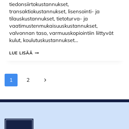
tiedonsiirtokustannukset,
transaktiokustannukset, lisensointi- ja
tilauskustannukset, tietoturva- ja
vaatimustenmukaisuuskustannukset,
valvonnan taso, varmuuskopiointiin liittyvät
kulut, koulutuskustannukset…
VÄLTÄ
LUE LISÄÄ
JULKISTEN
PILVIPALVELUIDEN
PIILOKULUT
Sivunavigointi
Seuraava
1
2
sivu