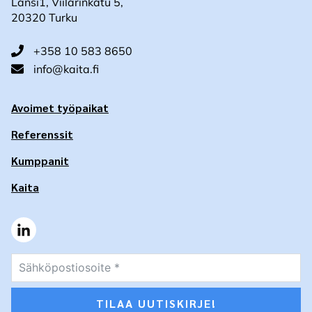
Länsi1, Viilarinkatu 5,
20320 Turku
+358 10 583 8650
info@kaita.fi
Avoimet työpaikat
Referenssit
Kumppanit
Kaita
TILAA UUTISKIRJE!