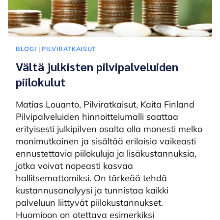
BLOGI
|
PILVIRATKAISUT
Vältä julkisten pilvipalveluiden
piilokulut
Matias Louanto, Pilviratkaisut, Kaita Finland
Pilvipalveluiden hinnoittelumalli saattaa
erityisesti julkipilven osalta olla monesti melko
monimutkainen ja sisältää erilaisia vaikeasti
ennustettavia ​​piilokuluja ja lisäkustannuksia,
jotka voivat nopeasti kasvaa
hallitsemattomiksi. On tärkeää tehdä
kustannusanalyysi ja tunnistaa kaikki
palveluun liittyvät piilokustannukset.
Huomioon on otettava esimerkiksi