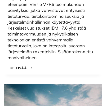
eteenpäin. Versio V7R6 tuo mukanaan
päivityksiä, jotka vahvistavat erityisesti
tietoturvaa, tietokantaominaisuuksia ja
järjestelmänhallinnan käytettävyyttä.
Keskeiset uudistukset IBM i 7.6 yhdistää
toimintavarmuuden ja nykyaikaisen
teknologian entistä vahvemmalla
tietoturvalla, joka on integroitu suoraan
järjestelmän rakenteisiin. Sisäänrakennettu
monivaiheinen…
IBM
LUE LISÄÄ
I
V7R6:
UUDET
OMINAISUUDET