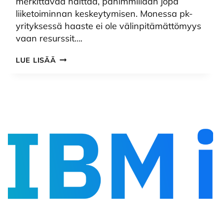
merkittävää haittaa, pahimmillaan jopa
liiketoiminnan keskeytymisen. Monessa pk-
yrityksessä haaste ei ole välinpitämättömyys
vaan resurssit….
PK-
LUE LISÄÄ
YRITYKSEN
RISKIENHALLINTA:
MIKÄ
ON
RIITTÄVÄ
TIETOTURVAN
TASO?