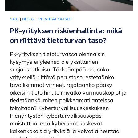
SOC
|
BLOGI
|
PILVIRATKAISUT
PK-yrityksen riskienhallinta: mikä
on riittävä tietoturvan taso?
Pk-yrityksen tietoturvassa olennaisin
kysymys ei yleensä ole yksittäinen
suojausratkaisu. Tärkeämpää on, onko
yrityksellä riittävä perustaso: estetäänkö
tavallisimmat virheet, rajataanko pääsy
oikeisiin tietoihin, toimivatko varmuuskopiot ja
tiedetäänkö, miten poikkeamatilanteissa
toimitaan? Kyberturvallisuuskeskuksen
Pienyritysten kyberturvallisuusopas
muistuttaa, että kyberuhat koskevat
kaikenkokoisia yrityksiä ja voivat aiheuttaa