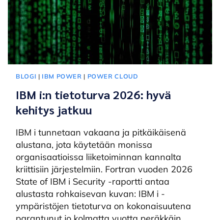
BLOGI
|
IBM POWER
|
POWER CLOUD
IBM i:n tietoturva 2026: hyvä
kehitys jatkuu
IBM i tunnetaan vakaana ja pitkäikäisenä
alustana, jota käytetään monissa
organisaatioissa liiketoiminnan kannalta
kriittisiin järjestelmiin. Fortran vuoden 2026
State of IBM i Security -raportti antaa
alustasta rohkaisevan kuvan: IBM i -
ympäristöjen tietoturva on kokonaisuutena
parantunut jo kolmatta vuotta peräkkäin.