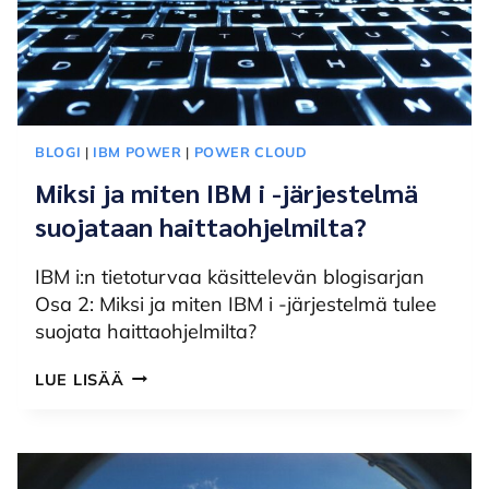
BLOGI
|
IBM POWER
|
POWER CLOUD
Miksi ja miten IBM i -järjestelmä
suojataan haittaohjelmilta?
IBM i:n tietoturvaa käsittelevän blogisarjan
Osa 2: Miksi ja miten IBM i -järjestelmä tulee
suojata haittaohjelmilta?
MIKSI
LUE LISÄÄ
JA
MITEN
IBM
I
-