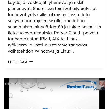
käyttäjiä, vasteajat lyhenevät ja riskit
pienenevät. Suomessa toimivat pilvipalvelut
tarjoavat yrityksille ratkaisun, jossa data
säilyy maan rajojen sisällä, noudattaa
suomalaista lainsäädäntöä ja tukee paikallisia
tietosuojavaatimuksia. Power Cloud -palvelu
tarjoaa alustan IBM i, AIX tai Linux -
työkuormille. Intel-alustamme tarjoavat
vaihtoehdon Windows ja Linux…
KOTIMAISET
LUE LISÄÄ
PILVIPALVELUT:
SUORITUSKYKYÄ
JA
TURVALLISUUTTA