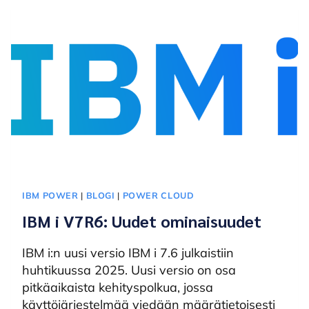
MITÄ
KANNATTAA
SEURATA
JA
MITEN
ALOITTAA
KEVYESTI
IBM POWER
|
BLOGI
|
POWER CLOUD
IBM i V7R6: Uudet ominaisuudet
IBM i:n uusi versio IBM i 7.6 julkaistiin
huhtikuussa 2025. Uusi versio on osa
pitkäaikaista kehityspolkua, jossa
käyttöjärjestelmää viedään määrätietoisesti