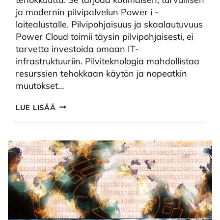
ja modernin pilvipalvelun Power i -
laitealustalle. Pilvipohjaisuus ja skaalautuvuus
Power Cloud toimii täysin pilvipohjaisesti, ei
tarvetta investoida omaan IT-
infrastruktuuriin. Pilviteknologia mahdollistaa
resurssien tehokkaan käytön ja nopeatkin
muutokset…
TOIMITUSJOHTAJAN
LUE LISÄÄ
KATSAUS:
MIKSI
POWER
CLOUD?