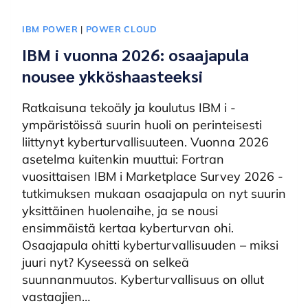
IBM POWER
|
POWER CLOUD
IBM i vuonna 2026: osaajapula
nousee ykköshaasteeksi
Ratkaisuna tekoäly ja koulutus IBM i -
ympäristöissä suurin huoli on perinteisesti
liittynyt kyberturvallisuuteen. Vuonna 2026
asetelma kuitenkin muuttui: Fortran
vuosittaisen IBM i Marketplace Survey 2026 -
tutkimuksen mukaan osaajapula on nyt suurin
yksittäinen huolenaihe, ja se nousi
ensimmäistä kertaa kyberturvan ohi.
Osaajapula ohitti kyberturvallisuuden – miksi
juuri nyt? Kyseessä on selkeä
suunnanmuutos. Kyberturvallisuus on ollut
vastaajien…