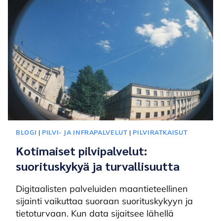
JÄRJESTELMÄ
SUOJATAAN
HAITTAOHJELMILTA?
BLOGI
|
PILVI- JA INFRAPALVELUT
|
PILVIRATKAISUT
Kotimaiset pilvipalvelut:
suorituskykyä ja turvallisuutta
Digitaalisten palveluiden maantieteellinen
sijainti vaikuttaa suoraan suorituskykyyn ja
tietoturvaan. Kun data sijaitsee lähellä