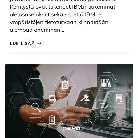
Kehitystä ovat tukeneet IBM:n tiukemmat
oletusasetukset sekä se, että IBM i -
ympäristöjen tietoturvaan kiinnitetään
aiempaa enemmän…
IBM
LUE LISÄÄ
I:N
TIETOTURVA
2026:
HYVÄ
KEHITYS
JATKUU