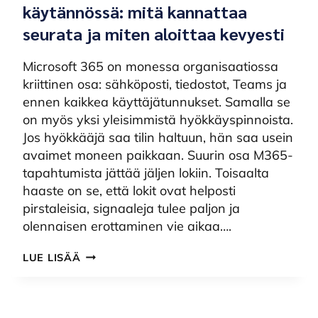
käytännössä: mitä kannattaa
seurata ja miten aloittaa kevyesti
Microsoft 365 on monessa organisaatiossa
kriittinen osa: sähköposti, tiedostot, Teams ja
ennen kaikkea käyttäjätunnukset. Samalla se
on myös yksi yleisimmistä hyökkäyspinnoista.
Jos hyökkääjä saa tilin haltuun, hän saa usein
avaimet moneen paikkaan. Suurin osa M365-
tapahtumista jättää jäljen lokiin. Toisaalta
haaste on se, että lokit ovat helposti
pirstaleisia, signaaleja tulee paljon ja
olennaisen erottaminen vie aikaa….
MICROSOFT
LUE LISÄÄ
365
-
VALVONTA
KÄYTÄNNÖSSÄ: