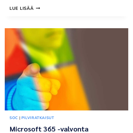
IBM
LUE LISÄÄ
I
VUONNA
2026:
OSAAJAPULA
NOUSEE
YKKÖSHAASTEEKSI
SOC
|
PILVIRATKAISUT
Microsoft 365 -valvonta