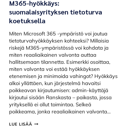
M365-hyökkäys:
suomalaisyrityksen tietoturva
koetuksella
Miten Microsoft 365 -ympäristö voi joutua
tietoturvahyökkäyksen kohteeksi? Millaisia
riskejä M365-ympäristössä voi kohdata ja
miten reaaliaikainen valvonta auttaa
hallitsemaan tilannetta. Esimerkki osoittaa,
miten valvonta voi estää hyökkäyksen
etenemisen ja minimoida vahingot? Hyökkäys
alkoi yllättäen, kun järjestelmä havaitsi
poikkeavan kirjautumisen: admin-käyttäjä
kirjautui sisään Ranskasta – paikasta, jossa
yrityksellä ei ollut toimintaa. Selkeä
poikkeama, jonka reaaliaikainen valvonta…
M365-
LUE LISÄÄ