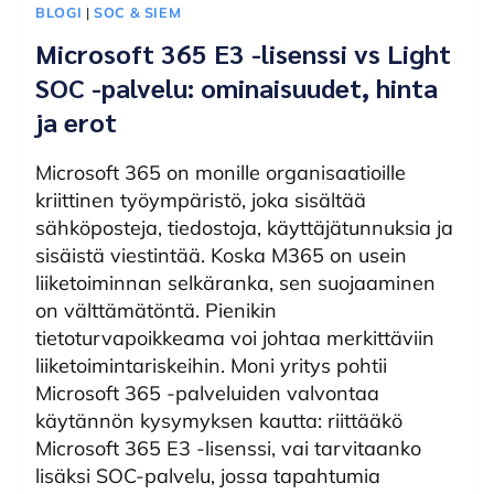
BLOGI
|
SOC & SIEM
Microsoft 365 E3 -lisenssi vs Light
SOC -palvelu: ominaisuudet, hinta
ja erot
Microsoft 365 on monille organisaatioille
kriittinen työympäristö, joka sisältää
sähköposteja, tiedostoja, käyttäjätunnuksia ja
sisäistä viestintää. Koska M365 on usein
liiketoiminnan selkäranka, sen suojaaminen
on välttämätöntä. Pienikin
tietoturvapoikkeama voi johtaa merkittäviin
liiketoimintariskeihin. Moni yritys pohtii
Microsoft 365 -palveluiden valvontaa
käytännön kysymyksen kautta: riittääkö
Microsoft 365 E3 -lisenssi, vai tarvitaanko
lisäksi SOC-palvelu, jossa tapahtumia