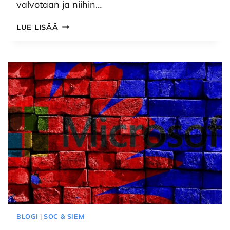
valvotaan ja niihin…
MICROSOFT
LUE LISÄÄ
365
E3
-
LISENSSI
VS
LIGHT
SOC
-
PALVELU:
OMINAISUUDET,
HINTA
JA
EROT
BLOGI
|
SOC & SIEM