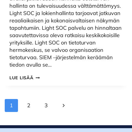
hallinta on tulevaisuudessa välttämättömyys.
Light SOC ja lokienhallinta tarjoavat jatkuvan
reaaliaikaisen ja kokonaisvaltaisen näkymän
tapahtumiin. Light SOC palvelu on hinnaltaan
saavutettavissa oleva ratkaisu keskikokoisille
yrityksille. Light SOC on tietoturvan
hermokeskus, se valvoo organisaation
tietoturvaa. SIEM –järjestelmän keräämän
tiedon avulla se…
LIGHT
LUE LISÄÄ
SOC
&
SIEM
Sivunavigointi
Seuraava
1
2
3
sivu