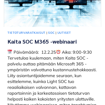
TIETOTURVARATKAISUT
|
SOC
|
UUTISET
Kaita SOC M365 -webinaari
Päivämäärä: 12.2.25
Aika: 9:00-9:30
Tervetuloa kuulemaan, miten Kaita SOC -
palvelu auttaa pitämään Microsoft 365 -
ympäristön valvottuna kustannustehokkaasti.
Liity asiantuntijoidemme seuraan, kun
esittelemme, kuinka Light SOC tuo
reaaliaikaisen valvonnan, kattavan
raportoinnin ja korkeatasoisen tietoturvan
helposti kaiken kokoisten yritysten ulottuville.
Näytämme webinaarissa, miten tapahtumien