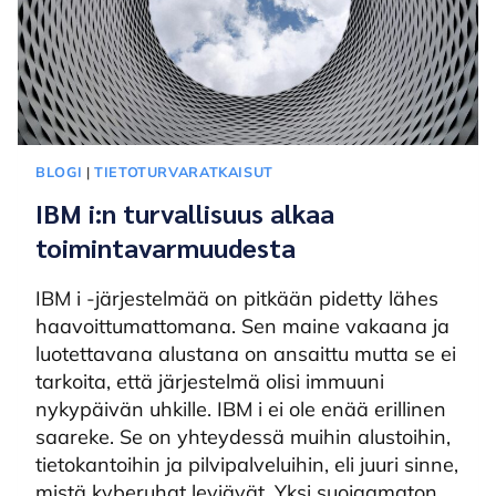
BLOGI
|
TIETOTURVARATKAISUT
IBM i:n turvallisuus alkaa
toimintavarmuudesta
IBM i -järjestelmää on pitkään pidetty lähes
haavoittumattomana. Sen maine vakaana ja
luotettavana alustana on ansaittu mutta se ei
tarkoita, että järjestelmä olisi immuuni
nykypäivän uhkille. IBM i ei ole enää erillinen
saareke. Se on yhteydessä muihin alustoihin,
tietokantoihin ja pilvipalveluihin, eli juuri sinne,
mistä kyberuhat leviävät. Yksi suojaamaton