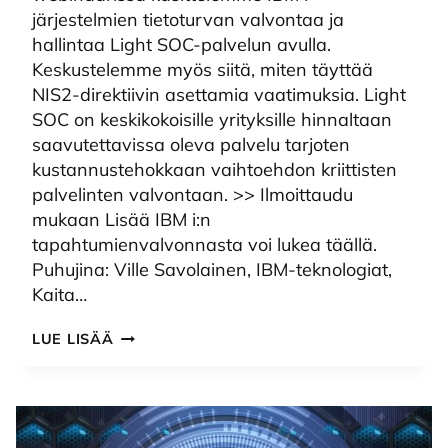
järjestelmien tietoturvan valvontaa ja
hallintaa Light SOC-palvelun avulla.
Keskustelemme myös siitä, miten täyttää
NIS2-direktiivin asettamia vaatimuksia. Light
SOC on keskikokoisille yrityksille hinnaltaan
saavutettavissa oleva palvelu tarjoten
kustannustehokkaan vaihtoehdon kriittisten
palvelinten valvontaan. >> Ilmoittaudu
mukaan Lisää IBM i:n
tapahtumienvalvonnasta voi lukea täällä.
Puhujina: Ville Savolainen, IBM-teknologiat,
Kaita…
WEBINAARI:
LUE LISÄÄ
LIGHT
SOC
JA
IBM
I