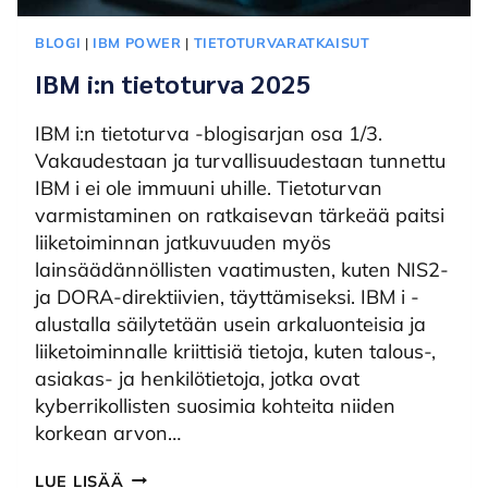
BLOGI
|
IBM POWER
|
TIETOTURVARATKAISUT
IBM i:n tietoturva 2025
IBM i:n tietoturva -blogisarjan osa 1/3.
Vakaudestaan ja turvallisuudestaan tunnettu
IBM i ei ole immuuni uhille. Tietoturvan
varmistaminen on ratkaisevan tärkeää paitsi
liiketoiminnan jatkuvuuden myös
lainsäädännöllisten vaatimusten, kuten NIS2-
ja DORA-direktiivien, täyttämiseksi. IBM i -
alustalla säilytetään usein arkaluonteisia ja
liiketoiminnalle kriittisiä tietoja, kuten talous-,
asiakas- ja henkilötietoja, jotka ovat
kyberrikollisten suosimia kohteita niiden
korkean arvon…
IBM
LUE LISÄÄ