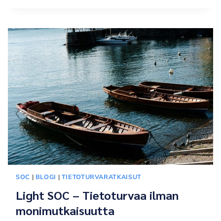
HYÖKKÄYS:
SUOMALAISYRITYKSEN
TIETOTURVA
KOETUKSELLA
SOC
|
BLOGI
|
TIETOTURVARATKAISUT
Light SOC – Tietoturvaa ilman
monimutkaisuutta