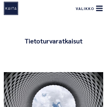
Siirry
VALIKKO
sisältöön
Tietoturvaratkaisut