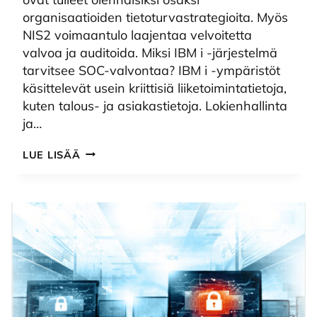
organisaatioiden tietoturvastrategioita. Myös
NIS2 voimaantulo laajentaa velvoitetta
valvoa ja auditoida. Miksi IBM i -järjestelmä
tarvitsee SOC-valvontaa? IBM i -ympäristöt
käsittelevät usein kriittisiä liiketoimintatietoja,
kuten talous- ja asiakastietoja. Lokienhallinta
ja…
IBM
LUE LISÄÄ
I
JA
SOC-
PALVELUT