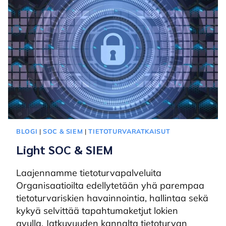
BLOGI
|
SOC & SIEM
|
TIETOTURVARATKAISUT
Light SOC & SIEM
Laajennamme tietoturvapalveluita
Organisaatioilta edellytetään yhä parempaa
tietoturvariskien havainnointia, hallintaa sekä
kykyä selvittää tapahtumaketjut lokien
avulla. Jatkuvuuden kannalta tietoturvan