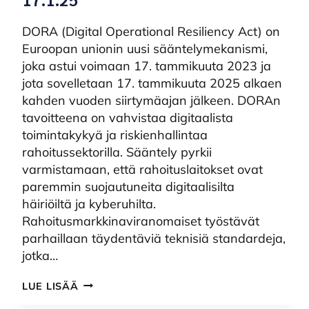
DORA (Digital Operational Resiliency Act) on
Euroopan unionin uusi sääntelymekanismi,
joka astui voimaan 17. tammikuuta 2023 ja
jota sovelletaan 17. tammikuuta 2025 alkaen
kahden vuoden siirtymäajan jälkeen. DORAn
tavoitteena on vahvistaa digitaalista
toimintakykyä ja riskienhallintaa
rahoitussektorilla. Sääntely pyrkii
varmistamaan, että rahoituslaitokset ovat
paremmin suojautuneita digitaalisilta
häiriöiltä ja kyberuhilta.
Rahoitusmarkkinaviranomaiset työstävät
parhaillaan täydentäviä teknisiä standardeja,
jotka…
DORA:N
LUE LISÄÄ
SIIRTYMÄAIKA