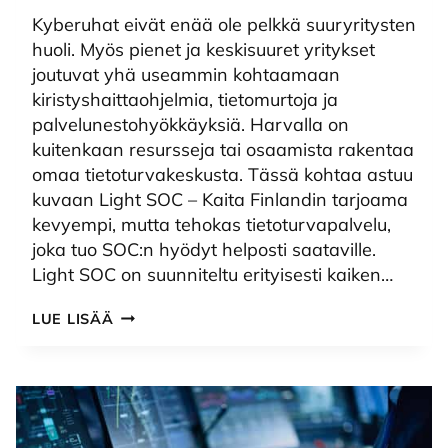
Kyberuhat eivät enää ole pelkkä suuryritysten
huoli. Myös pienet ja keskisuuret yritykset
joutuvat yhä useammin kohtaamaan
kiristyshaittaohjelmia, tietomurtoja ja
palvelunestohyökkäyksiä. Harvalla on
kuitenkaan resursseja tai osaamista rakentaa
omaa tietoturvakeskusta. Tässä kohtaa astuu
kuvaan Light SOC – Kaita Finlandin tarjoama
kevyempi, mutta tehokas tietoturvapalvelu,
joka tuo SOC:n hyödyt helposti saataville.
Light SOC on suunniteltu erityisesti kaiken…
LIGHT
LUE LISÄÄ
SOC
–
TIETOTURVAA
ILMAN
MONIMUTKAISUUTTA