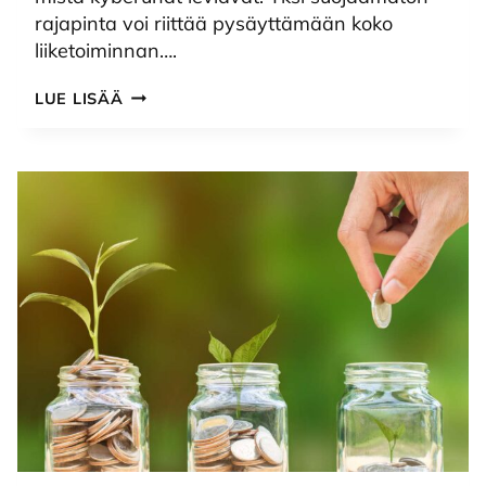
rajapinta voi riittää pysäyttämään koko
liiketoiminnan….
IBM
LUE LISÄÄ
I:N
TURVALLISUUS
ALKAA
TOIMINTAVARMUUDESTA