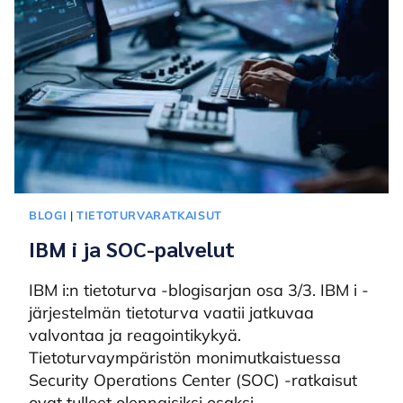
BLOGI
|
TIETOTURVARATKAISUT
IBM i ja SOC-palvelut
IBM i:n tietoturva -blogisarjan osa 3/3. IBM i -
järjestelmän tietoturva vaatii jatkuvaa
valvontaa ja reagointikykyä.
Tietoturvaympäristön monimutkaistuessa
Security Operations Center (SOC) -ratkaisut
ovat tulleet olennaisiksi osaksi