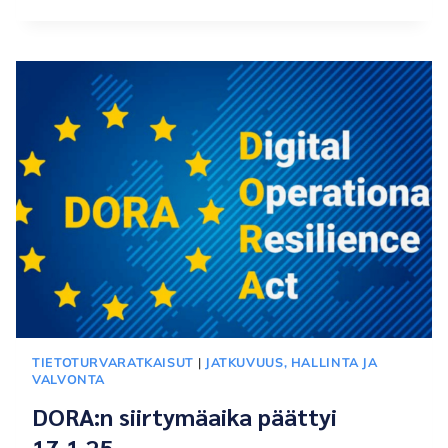
I:N
TIETOTURVA
2025
TIETOTURVARATKAISUT
|
JATKUVUUS, HALLINTA JA
VALVONTA
DORA:n siirtymäaika päättyi
17.1.25