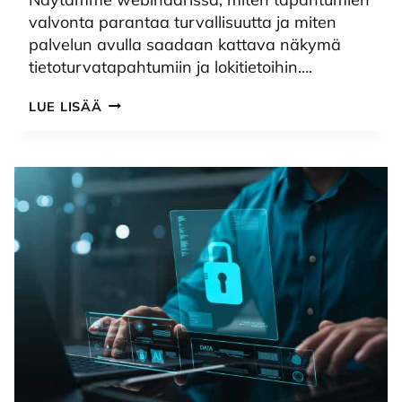
valvonta parantaa turvallisuutta ja miten
palvelun avulla saadaan kattava näkymä
tietoturvatapahtumiin ja lokitietoihin….
KAITA
LUE LISÄÄ
SOC
M365
-
WEBINAARI