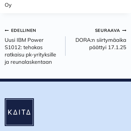
Oy
Artikkelien
EDELLINEN
SEURAAVA
selaus
Uusi IBM Power
DORA:n siirtymäaika
S1012: tehokas
päättyi 17.1.25
ratkaisu pk-yrityksille
ja reunalaskentaan