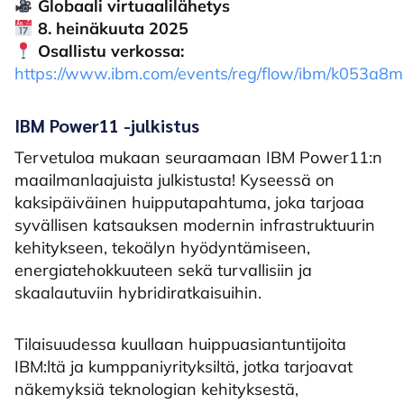
Globaali virtuaalilähetys
8. heinäkuuta 2025
Osallistu verkossa:
https://www.ibm.com/events/reg/flow/ibm/k053a8m
IBM Power11 -julkistus
Tervetuloa mukaan seuraamaan IBM Power11:n
maailmanlaajuista julkistusta! Kyseessä on
kaksipäiväinen huipputapahtuma, joka tarjoaa
syvällisen katsauksen modernin infrastruktuurin
kehitykseen, tekoälyn hyödyntämiseen,
energiatehokkuuteen sekä turvallisiin ja
skaalautuviin hybridiratkaisuihin.
Tilaisuudessa kuullaan huippuasiantuntijoita
IBM:ltä ja kumppaniyrityksiltä, jotka tarjoavat
näkemyksiä teknologian kehityksestä,