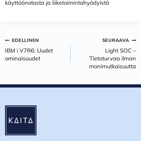
käyttöönotosta ja liiketoimintahyödyistä
Artikkelien
EDELLINEN
SEURAAVA
selaus
IBM i V7R6: Uudet
Light SOC –
ominaisuudet
Tietoturvaa ilman
monimutkaisuutta