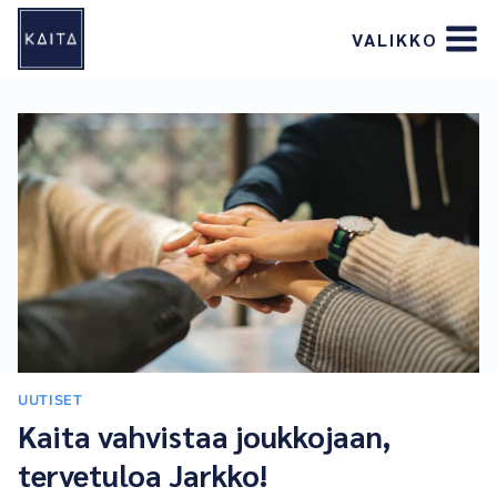
Siirry
VALIKKO
sisältöön
UUTISET
Kaita vahvistaa joukkojaan,
tervetuloa Jarkko!