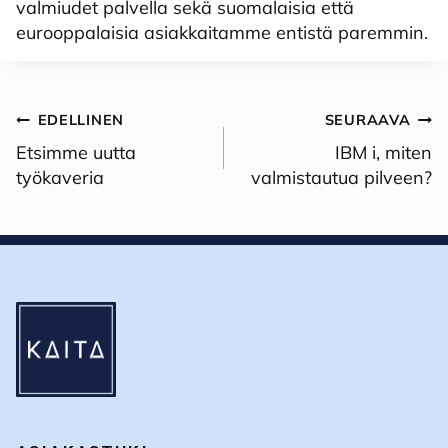
valmiudet palvella sekä suomalaisia että
eurooppalaisia asiakkaitamme entistä paremmin.
Artikkelien
EDELLINEN
SEURAAVA
selaus
Etsimme uutta
IBM i, miten
työkaveria
valmistautua pilveen?