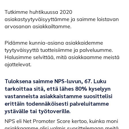
Tutkimme huhtikuussa 2020
asiakastyytyväisyyttämme ja saimme loistavan
arvosanan asiakkailtamme.
Pidämme kunnia-asiana asiakkaidemme
tyytyväisyyttä tuotteisiimme ja palveluumme.
Halusimme selvittää, mitä asiakkaamme meistä
ajattelevat.
Tuloksena saimme NPS-luvun,
67
.
Luku
tarkoittaa sitä, että
lähes 80%
kyselyyn
vastanneista asiakkaistamme suosittelisi
erittäin todennäköisesti palveluitamme
ystävälle tai työtoverille.
NPS eli Net Promoter Score kertoo, kuinka moni
asiakkaamme olisi valmis suosittelemaan meitä