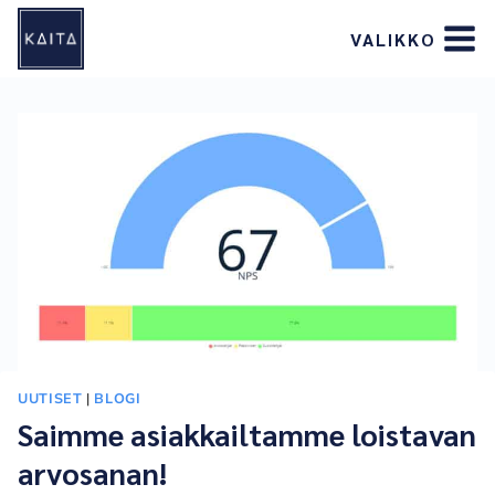
Siirry
VALIKKO
sisältöön
UUTISET
|
BLOGI
Saimme asiakkailtamme loistavan
arvosanan!