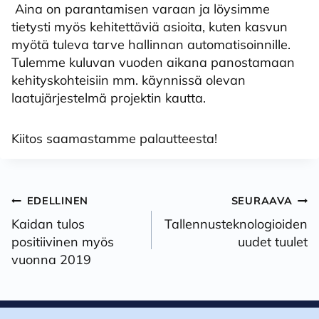
Aina on parantamisen varaan ja löysimme
tietysti myös kehitettäviä asioita, kuten kasvun
myötä tuleva tarve hallinnan automatisoinnille.
Tulemme kuluvan vuoden aikana panostamaan
kehityskohteisiin mm. käynnissä olevan
laatujärjestelmä projektin kautta.
Kiitos saamastamme palautteesta!
Artikkelien
EDELLINEN
SEURAAVA
selaus
Kaidan tulos
Tallennusteknologioiden
positiivinen myös
uudet tuulet
vuonna 2019