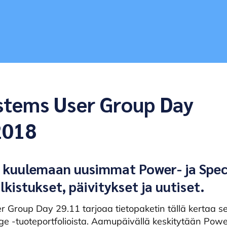
stems User Group Day
2018
a kuulemaan uusimmat Power- ja Spe
lkistukset, päivitykset ja uutiset.
 Group Day 29.11 tarjoaa tietopaketin tällä kertaa s
e -tuoteportfolioista. Aamupäivällä keskitytään Po