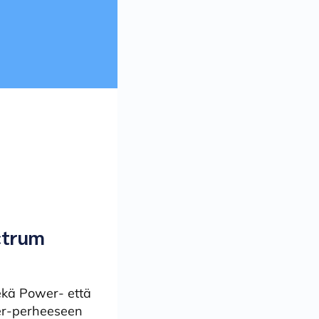
ctrum
ekä Power- että
wer-perheeseen