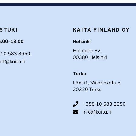
STUKI
KAITA FINLAND OY
Helsinki
6:00-18:00
Hiomotie 32,
 10 583 8650
00380 Helsinki
rt@kaita.fi
Turku
Länsi1, Viilarinkatu 5,
20320 Turku
+358 10 583 8650
info@kaita.fi