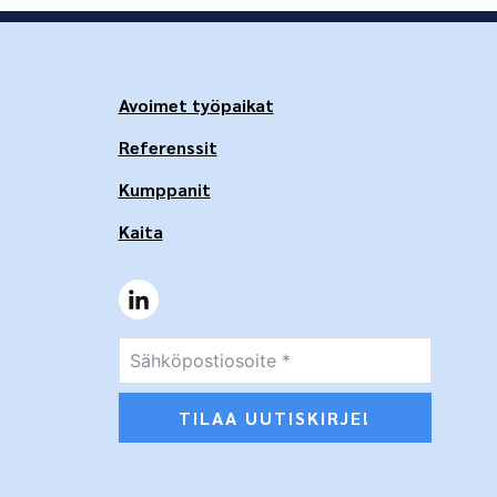
Avoimet työpaikat
Referenssit
Kumppanit
Kaita
TILAA UUTISKIRJE!