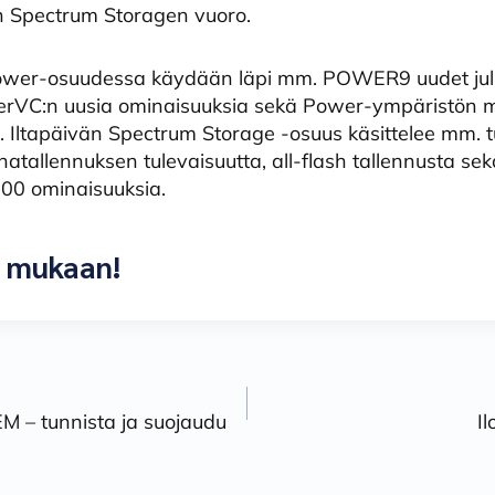
 on Spectrum Storagen vuoro.
er-osuudessa käydään läpi mm. POWER9 uudet julki
VC:n uusia ominaisuuksia sekä Power-ympäristön m
. Iltapäivän Spectrum Storage -osuus käsittelee mm. 
uhatallennuksen tulevaisuutta, all-flash tallennusta se
00 ominaisuuksia.
a mukaan!
n
EM – tunnista ja suojaudu
Il