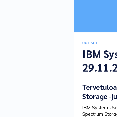
UUTISET
IBM Sy
29.11.
Tervetulo
Storage -ju
IBM System User
Spectrum Storag