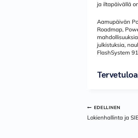
ja iltapäivällä
Aamupäivän Pow
Roadmap, Power
mahdollisuuksia
julkistuksia, na
FlashSystem 91
Tervetulo
Artikkelie
EDELLINEN
Lokienhallinta ja SI
selaus