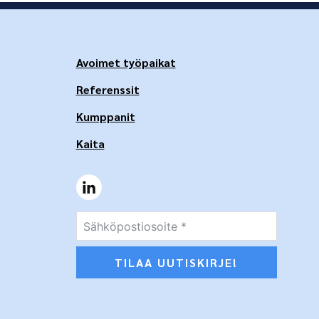
Avoimet työpaikat
Referenssit
Kumppanit
Kaita
TILAA UUTISKIRJE!