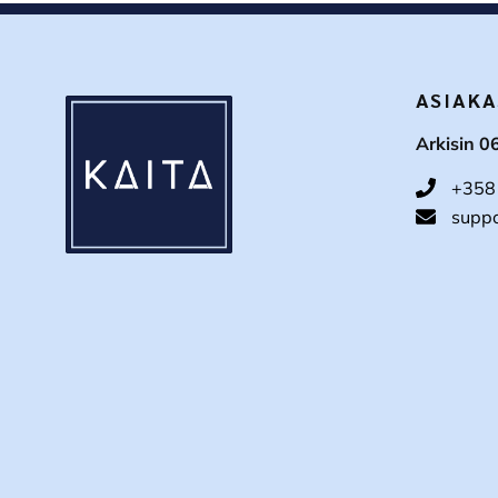
ASIAKA
Arkisin 0
+358
suppo