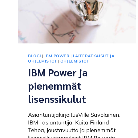
BLOGI
|
IBM POWER
|
LAITERATKAISUT JA
OHJELMISTOT
|
OHJELMISTOT
IBM Power ja
pienemmät
lisenssikulut
AsiantuntijakirjoitusVille Savolainen,
IBM i asiantuntija, Kaita Finland
Tehoa, joustavuutta ja pienemmät
lisenssikustannukset IBM Powerin