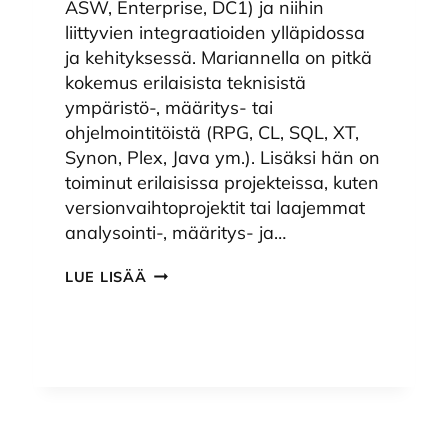
ASW, Enterprise, DC1) ja niihin
liittyvien integraatioiden ylläpidossa
ja kehityksessä. Mariannella on pitkä
kokemus erilaisista teknisistä
ympäristö-, määritys- tai
ohjelmointitöistä (RPG, CL, SQL, XT,
Synon, Plex, Java ym.). Lisäksi hän on
toiminut erilaisissa projekteissa, kuten
versionvaihtoprojektit tai laajemmat
analysointi-, määritys- ja…
VAHVISTUSTA
LUE LISÄÄ
OHJELMISTO-
OSAAMISEEN