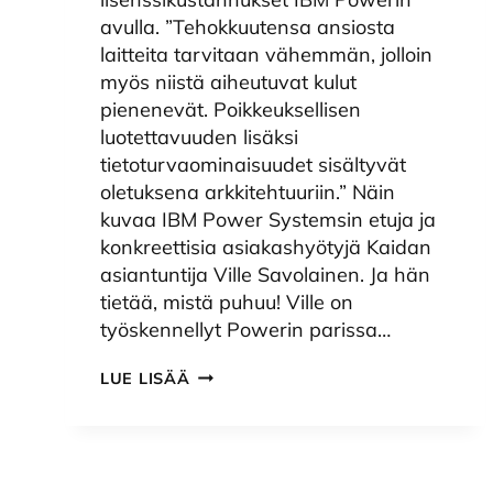
avulla. ”Tehokkuutensa ansiosta
laitteita tarvitaan vähemmän, jolloin
myös niistä aiheutuvat kulut
pienenevät. Poikkeuksellisen
luotettavuuden lisäksi
tietoturvaominaisuudet sisältyvät
oletuksena arkkitehtuuriin.” Näin
kuvaa IBM Power Systemsin etuja ja
konkreettisia asiakashyötyjä Kaidan
asiantuntija Ville Savolainen. Ja hän
tietää, mistä puhuu! Ville on
työskennellyt Powerin parissa…
IBM
LUE LISÄÄ
POWER
JA
PIENEMMÄT
LISENSSIKULUT