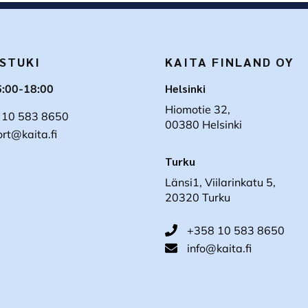
STUKI
KAITA FINLAND OY
Helsinki
6:00-18:00
Hiomotie 32,
 10 583 8650
00380 Helsinki
rt@kaita.fi
Turku
Länsi1, Viilarinkatu 5,
20320 Turku
+358 10 583 8650
info@kaita.fi