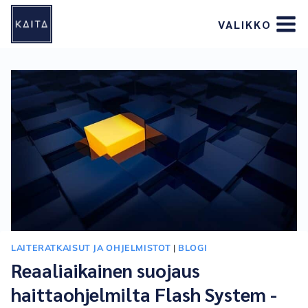
Siirry
VALIKKO
sisältöön
LAITERATKAISUT JA OHJELMISTOT
|
BLOGI
Reaaliaikainen suojaus
haittaohjelmilta Flash System -