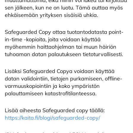
muuttumattomia, eikä niihin voi lukea tai kirjoittaa
sen jälkeen, kun ne on luotu. Tämä auttaa myös
ehkäisemään yrityksen sisäisiä uhkia.
Safeguarded Copy ottaa tuotantodatasta point-
in-time -kopioita, joita voidaan käyttää
myöhemmin haittaohjelman tai muun häiriön
tuhoaman datan palautukseen tietoturvallisesti.
Lisäksi Safeguarded Copya voidaan käyttää
datan validointiin, tietojen purkamiseen, offline-
varmuuskopiointiin ja koko ympäristön
palauttamiseen katastrofitilanteessa.
Lisää aiheesta Safeguarded copy täällä:
https://kaita.fi/blogi/safeguarded-copy/