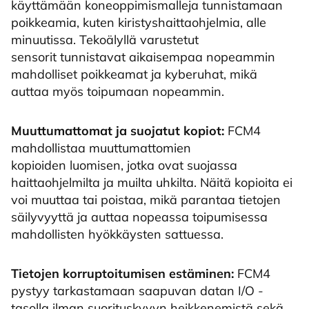
käyttämään koneoppimismalleja tunnistamaan
poikkeamia, kuten kiristyshaittaohjelmia, alle
minuutissa. Tekoälyllä varustetut
sensorit tunnistavat aikaisempaa nopeammin
mahdolliset poikkeamat ja kyberuhat, mikä
auttaa myös toipumaan nopeammin.
Muuttumattomat ja suojatut kopiot:
FCM4
mahdollistaa muuttumattomien
kopioiden luomisen, jotka ovat suojassa
haittaohjelmilta ja muilta uhkilta. Näitä kopioita ei
voi muuttaa tai poistaa, mikä parantaa tietojen
säilyvyyttä ja auttaa nopeassa toipumisessa
mahdollisten hyökkäysten sattuessa.
Tietojen korruptoitumisen estäminen:
FCM4
pystyy tarkastamaan saapuvan datan I/O -
tasolla ilman suorituskyvyn heikkenemistä sekä