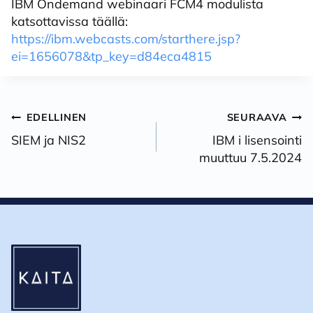
IBM Ondemand webinaari FCM4 modulista
katsottavissa täällä:
https://ibm.webcasts.com/starthere.jsp?
ei=1656078&tp_key=d84eca4815
Artikkelien
EDELLINEN
SEURAAVA
selaus
SIEM ja NIS2
IBM i lisensointi
muuttuu 7.5.2024