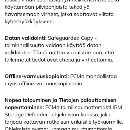
käyttämään pilvipohjaista tekoälyä
havaitsemaan virheet, jotka saattavat viitata
kyberhyökkäykseen.
Datan validointi:
Safeguarded Copy -
toiminnallisuutta voidaan käyttää datan
validointiin. Tämä auttaa varmistamaan, että
tallennetut tiedot ovat eheitä ja virheettömiä.
Offline-varmuuskopiointi:
FCM4 mahdollistaa
myös offline-varmuuskopioinnin.
Nopea toipuminen ja
Tietojen palauttamisen
nopeuttaminen:
FCM4 toimii saumattomasti IBM
Storage Defender -ohjelmiston kanssa, joka
tarjoaa kattavan ratkaisun erilaisille työkuormille.
Ohjelmisto pystyy luomaan muuttumattomia