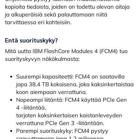
kopioita tiedoista, joiden on todettu olevan aitoja
ja alkuperäisiä sekä palauttamaan niitä
tarvittaessa eri kohteisiin.
Entä suorituskyky?
Mitä uutta IBM FlashCore Modules 4 (FCM4) tuo
suorityskyvyn näkökulmasta:
Suurempi kapasiteetti: FCM4 on saatavilla
jopa 38,4 TB kokoisena, joka kaksinkertaistaa
koon aiempaan verrattuna.
Nopeampi liitäntä: FCM4 käyttää PCIe Gen
4 -liitäntää,
tarjoten kaksinkertaisen kaistanleveyden
verrattuna PCIe Gen 3 -liitäntään.
Parempi suorituskyky: FCM4 pystyy
saavuttamaan jopa 1,2 miljoonaa