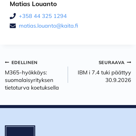
Matias Louanto
+358 44 325 1294
matias.louanto@kaita.fi
Artikkelien
EDELLINEN
SEURAAVA
selaus
M365-hyökkäys:
IBM i 7.4 tuki päättyy
suomalaisyrityksen
30.9.2026
tietoturva koetuksella