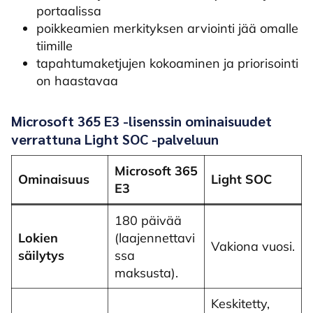
portaalissa
poikkeamien merkityksen arviointi jää omalle
tiimille
tapahtumaketjujen kokoaminen ja priorisointi
on haastavaa
Microsoft 365 E3 -lisenssin ominaisuudet
verrattuna Light SOC -palveluun
Microsoft 365
Ominaisuus
Light SOC
E3
180 päivää
Lokien
(laajennettavi
Vakiona vuosi.
säilytys
ssa
maksusta).
Keskitetty,