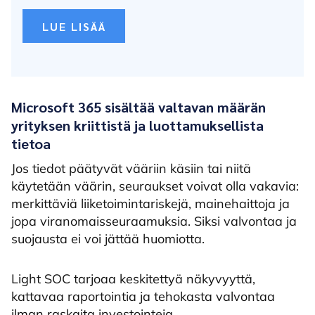
LUE LISÄÄ
Microsoft 365 sisältää valtavan määrän
yrityksen kriittistä ja luottamuksellista
tietoa
Jos tiedot päätyvät vääriin käsiin tai niitä
käytetään väärin, seuraukset voivat olla vakavia:
merkittäviä liiketoimintariskejä, mainehaittoja ja
jopa viranomaisseuraamuksia. Siksi valvontaa ja
suojausta ei voi jättää huomiotta.
Light SOC tarjoaa keskitettyä näkyvyyttä,
kattavaa raportointia ja tehokasta valvontaa
ilman raskaita investointeja.