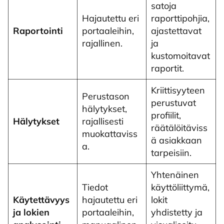
satoja
Hajautettu eri
raporttipohjia,
Raportointi
portaaleihin,
ajastettavat
rajallinen.
ja
kustomoitavat
raportit.
Kriittisyyteen
Perustason
perustuvat
hälytykset,
profiilit,
Hälytykset
rajallisesti
räätälöitäviss
muokattaviss
ä asiakkaan
a.
tarpeisiin.
Yhtenäinen
Tiedot
käyttöliittymä,
Käytettävyys
hajautettu eri
lokit
ja lokien
portaaleihin,
yhdistetty ja