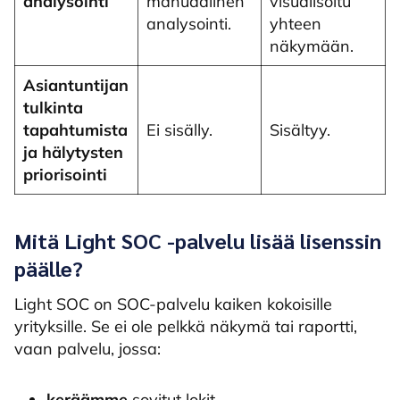
analysointi
manuaalinen
visualisoitu
analysointi.
yhteen
näkymään.
Asiantuntijan
tulkinta
tapahtumista
Ei sisälly.
Sisältyy.
ja hälytysten
priorisointi
Mitä Light SOC -palvelu lisää lisenssin
päälle?
Light SOC on SOC-palvelu kaiken kokoisille
yrityksille. Se ei ole pelkkä näkymä tai raportti,
vaan palvelu, jossa:
keräämme
sovitut lokit.