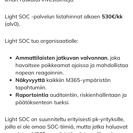
Light SOC -palvelun listahinnat alkaen
530€/kk
(alv0).
Light SOC tuo organisaatiolle:
Ammattilaisten jatkuvan valvonnan
, joka
havaitsee poikkeamat ajoissa ja mahdollistaa
nopean reagoinnin.
Näkyvyyttä
kaikkiin M365-ympäristön
tapahtumiin.
Raportointia
auditointiin, riskienhallintaan ja
päätöksenteon tueksi.
Light SOC on suunniteltu erityisesti pk-yrityksille,
joilla ei ole omaa SOC-tiimiä, mutta jotka haluavat