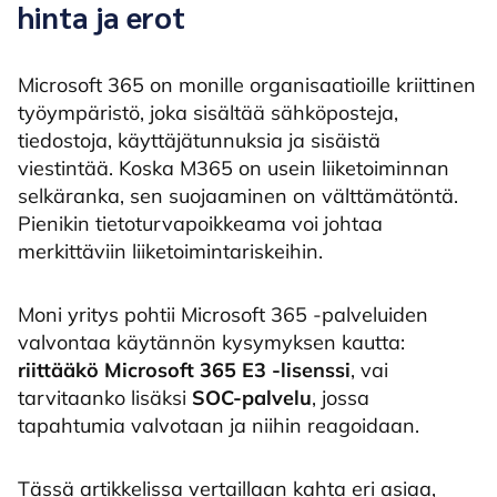
hinta ja erot
Microsoft 365 on monille organisaatioille kriittinen
työympäristö, joka sisältää sähköposteja,
tiedostoja, käyttäjätunnuksia ja sisäistä
viestintää. Koska M365 on usein liiketoiminnan
selkäranka, sen suojaaminen on välttämätöntä.
Pienikin tietoturvapoikkeama voi johtaa
merkittäviin liiketoimintariskeihin.
Moni yritys pohtii Microsoft 365 -palveluiden
valvontaa käytännön kysymyksen kautta:
riittääkö Microsoft 365 E3 -lisenssi
, vai
tarvitaanko lisäksi
SOC-palvelu
, jossa
tapahtumia valvotaan ja niihin reagoidaan.
Tässä artikkelissa vertaillaan kahta eri asiaa,