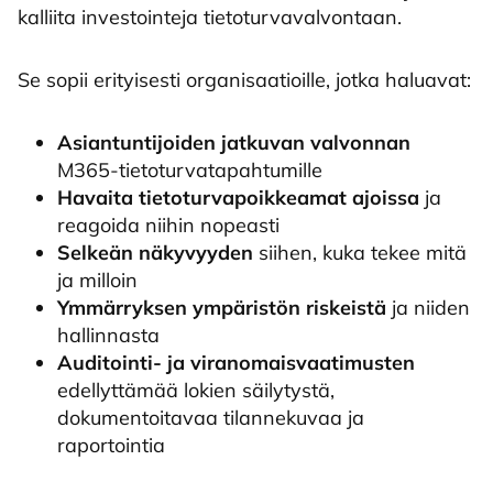
kalliita investointeja tietoturvavalvontaan.
Se sopii erityisesti organisaatioille, jotka haluavat:
Asiantuntijoiden jatkuvan valvonnan
M365-tietoturvatapahtumille
Havaita tietoturvapoikkeamat ajoissa
ja
reagoida niihin nopeasti
Selkeän näkyvyyden
siihen, kuka tekee mitä
ja milloin
Ymmärryksen ympäristön riskeistä
ja niiden
hallinnasta
Auditointi- ja viranomaisvaatimusten
edellyttämää lokien säilytystä,
dokumentoitavaa tilannekuvaa ja
raportointia