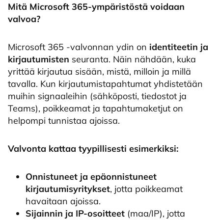
Mitä Microsoft 365-ympäristöstä voidaan
valvoa?
Microsoft 365 -valvonnan ydin on
identiteetin ja
kirjautumisten
seuranta. Näin nähdään, kuka
yrittää kirjautua sisään, mistä, milloin ja millä
tavalla. Kun kirjautumistapahtumat yhdistetään
muihin signaaleihin (sähköposti, tiedostot ja
Teams), poikkeamat ja tapahtumaketjut on
helpompi tunnistaa ajoissa.
Valvonta kattaa tyypillisesti esimerkiksi:
Onnistuneet ja epäonnistuneet
kirjautumisyritykset
, jotta poikkeamat
havaitaan ajoissa.
Sijainnin ja IP-osoitteet
(maa/IP), jotta