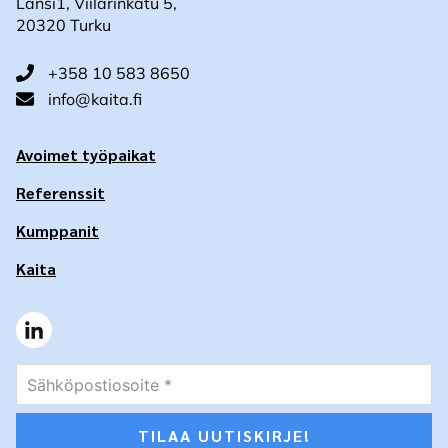
Länsi1, Viilarinkatu 5,
20320 Turku
+358 10 583 8650
info@kaita.fi
Avoimet työpaikat
Referenssit
Kumppanit
Kaita
TILAA UUTISKIRJE!