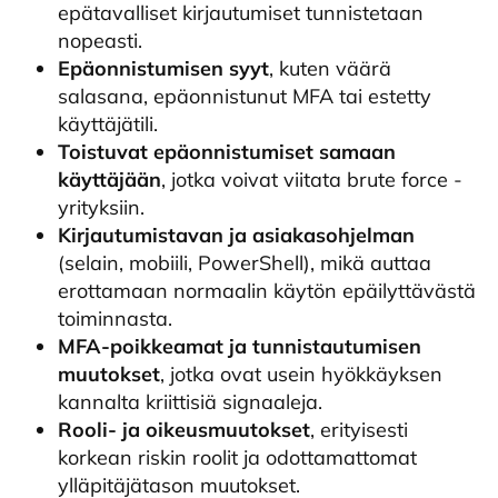
epätavalliset kirjautumiset tunnistetaan
nopeasti.
Epäonnistumisen syyt
, kuten väärä
salasana, epäonnistunut MFA tai estetty
käyttäjätili.
Toistuvat epäonnistumiset samaan
käyttäjään
, jotka voivat viitata brute force -
yrityksiin.
Kirjautumistavan ja asiakasohjelman
(selain, mobiili, PowerShell), mikä auttaa
erottamaan normaalin käytön epäilyttävästä
toiminnasta.
MFA-poikkeamat ja tunnistautumisen
muutokset
, jotka ovat usein hyökkäyksen
kannalta kriittisiä signaaleja.
Rooli- ja oikeusmuutokset
, erityisesti
korkean riskin roolit ja odottamattomat
ylläpitäjätason muutokset.