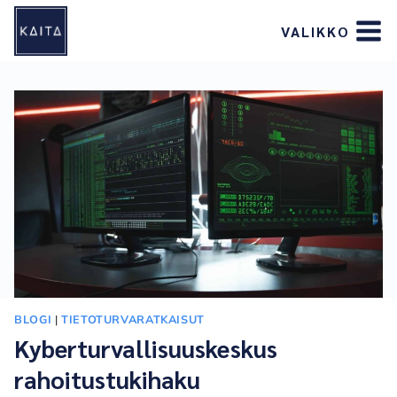
Siirry
VALIKKO
sisältöön
BLOGI
|
TIETOTURVARATKAISUT
Kyberturvallisuuskeskus
rahoitustukihaku