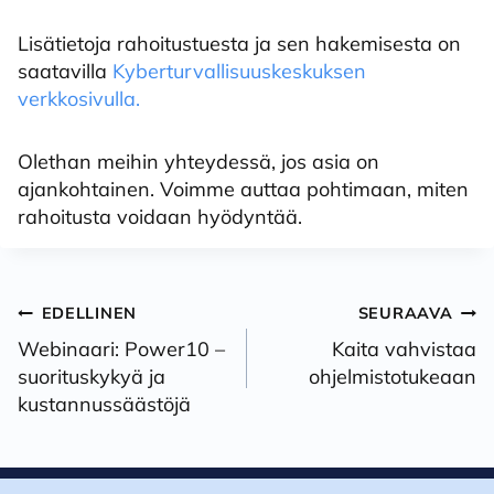
Lisätietoja rahoitustuesta ja sen hakemisesta on
saatavilla
Kyberturvallisuuskeskuksen
verkkosivulla.
Olethan meihin yhteydessä, jos asia on
ajankohtainen. Voimme auttaa pohtimaan, miten
rahoitusta voidaan hyödyntää.
Artikkelien
EDELLINEN
SEURAAVA
selaus
Webinaari: Power10 –
Kaita vahvistaa
suorituskykyä ja
ohjelmistotukeaan
kustannussäästöjä