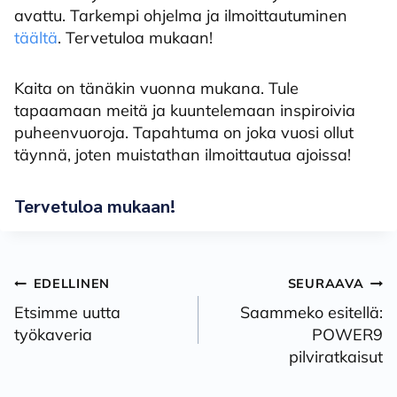
avattu. Tarkempi ohjelma ja ilmoittautuminen
täältä
. Tervetuloa mukaan!
Kaita on tänäkin vuonna mukana. Tule
tapaamaan meitä ja kuuntelemaan inspiroivia
puheenvuoroja. Tapahtuma on joka vuosi ollut
täynnä, joten muistathan ilmoittautua ajoissa!
Tervetuloa mukaan!
Artikkelien
EDELLINEN
SEURAAVA
selaus
Etsimme uutta
Saammeko esitellä:
työkaveria
POWER9
pilviratkaisut