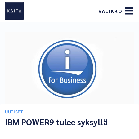
Siirry
VALIKKO
sisältöön
UUTISET
IBM POWER9 tulee syksyllä