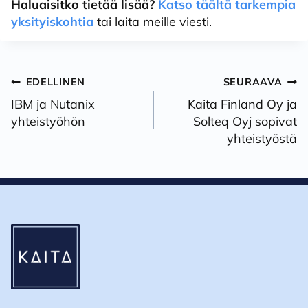
Haluaisitko tietää lisää?
Katso täältä tarkempia
yksityiskohtia
tai laita meille viesti.
Artikkelien
EDELLINEN
SEURAAVA
selaus
IBM ja Nutanix
Kaita Finland Oy ja
yhteistyöhön
Solteq Oyj sopivat
yhteistyöstä