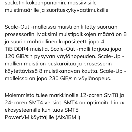
socketin kokoonpanoihin, massiivisille
muistimäärille ja suorituskykyvaatimuksille.
Scale-Out -malleissa muisti on liitetty suoraan
prosessoriin. Maksimi muistipaikkojen määrä on 8
ja suurin mahdollinen kapasiteetti jopa 4
TiB DDR4 muistia. Scale-Out -malli tarjoaa jopa
120 GiB/s:n pysyvän väylänopeuden. Scale-Up -
mallien muisti on puskuroitua ja prosessorin
käytettävissä 8 muistikanavan kautta. Scale-Up -
malleissa on jopa 230 GiB/s:n väylänopeus.
Molemmista tulee markkinoille 12-coren SMT8 ja
24-coren SMT4 versiot. SMT4 on optimoitu Linux
ekosysteemille kun taas SMT8
PowerVM käyttäjille (Aix/IBM i).