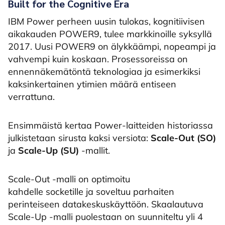
Built for the Cognitive Era
IBM Power perheen uusin tulokas, kognitiivisen
aikakauden POWER9, tulee markkinoille syksyllä
2017. Uusi POWER9 on älykkäämpi, nopeampi ja
vahvempi kuin koskaan. Prosessoreissa on
ennennäkemätöntä teknologiaa ja esimerkiksi
kaksinkertainen ytimien määrä entiseen
verrattuna.
Ensimmäistä kertaa Power-laitteiden historiassa
julkistetaan sirusta kaksi versiota:
Scale-Out (SO)
ja
Scale-Up (SU)
-mallit.
Scale-Out -malli on optimoitu
kahdelle socketille ja soveltuu parhaiten
perinteiseen datakeskuskäyttöön. Skaalautuva
Scale-Up -malli puolestaan on suunniteltu yli 4