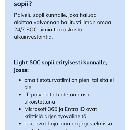
sopii?
Palvelu sopii kunnalle, joka haluaa
aloittaa valvonnan hallitusti ilman omaa
24/7 SOC-tiimiä tai raskasta
alkuinvestointia.
Light SOC sopii erityisesti kunnalle,
jossa:
oma tietoturvatiimi on pieni tai sitä ei
ole
IT-palveluita tuotetaan osin
ulkoistettuna
Microsoft 365 ja Entra ID ovat
kriittisiä arjen työvälineitä
lokit ovat hajallaan eri järjestelmissä