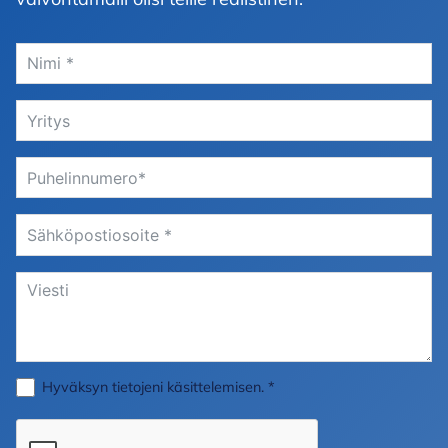
Hyväksyn
tietojeni käsittelemisen
. *