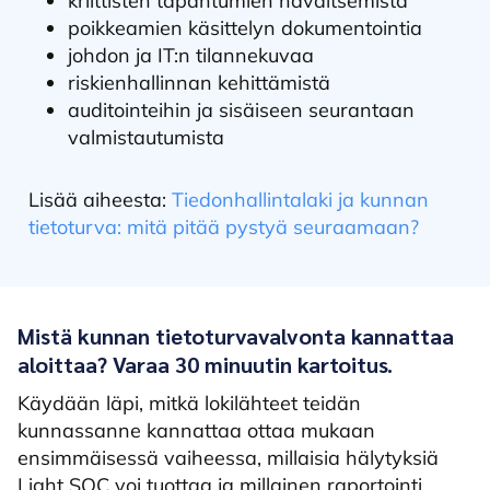
kriittisten tapahtumien havaitsemista
poikkeamien käsittelyn dokumentointia
johdon ja IT:n tilannekuvaa
riskienhallinnan kehittämistä
auditointeihin ja sisäiseen seurantaan
valmistautumista
Lisää aiheesta:
Tiedonhallintalaki ja kunnan
tietoturva: mitä pitää pystyä seuraamaan?
Mistä kunnan tietoturvavalvonta kannattaa
aloittaa? Varaa 30 minuutin kartoitus.
Käydään läpi, mitkä lokilähteet teidän
kunnassanne kannattaa ottaa mukaan
ensimmäisessä vaiheessa, millaisia hälytyksiä
Light SOC voi tuottaa ja millainen raportointi