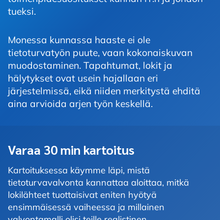
tueksi.
Monessa kunnassa haaste ei ole
tietoturvatyön puute, vaan kokonaiskuvan
muodostaminen. Tapahtumat, lokit ja
hälytykset ovat usein hajallaan eri
järjestelmissä, eikä niiden merkitystä ehditä
aina arvioida arjen työn keskellä.
Varaa 30 min kartoitus
Kartoituksessa käymme läpi, mistä
tietoturvavalvonta kannattaa aloittaa, mitkä
lokilähteet tuottaisivat eniten hyötyä
ensimmäisessä vaiheessa ja millainen
valvontamalli olisi teille realistinen.