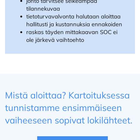
johto tarvitsee selkeämpää
tilannekuvaa
tietoturvavalvonta halutaan aloittaa
hallitusti ja kustannuksia ennakoiden
raskas täyden mittakaavan SOC ei
ole järkevä vaihtoehto
Mistä aloittaa? Kartoituksessa
tunnistamme ensimmäiseen
vaiheeseen sopivat lokilähteet.