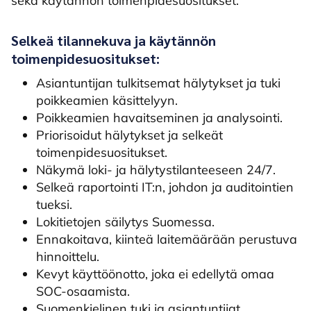
sekä käytännön toimenpidesuositukset.
Selkeä tilannekuva ja käytännön
toimenpidesuositukset:
Asiantuntijan tulkitsemat hälytykset ja tuki
poikkeamien käsittelyyn.
Poikkeamien havaitseminen ja analysointi.
Priorisoidut hälytykset ja selkeät
toimenpidesuositukset.
Näkymä loki- ja hälytystilanteeseen 24/7.
Selkeä raportointi IT:n, johdon ja auditointien
tueksi.
Lokitietojen säilytys Suomessa.
Ennakoitava, kiinteä laitemäärään perustuva
hinnoittelu.
Kevyt käyttöönotto, joka ei edellytä omaa
SOC-osaamista.
Suomenkielinen tuki ja asiantuntijat.