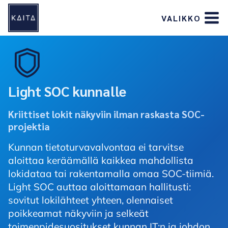
Siirry
VALIKKO
sisältöön
Light SOC kunnalle
Kriittiset lokit näkyviin ilman raskasta SOC-
projektia
Kunnan tietoturvavalvontaa ei tarvitse
aloittaa keräämällä kaikkea mahdollista
lokidataa tai rakentamalla omaa SOC-tiimiä.
Light SOC auttaa aloittamaan hallitusti:
sovitut lokilähteet yhteen, olennaiset
poikkeamat näkyviin ja selkeät
toimenpidesuositukset kunnan IT:n ja johdon