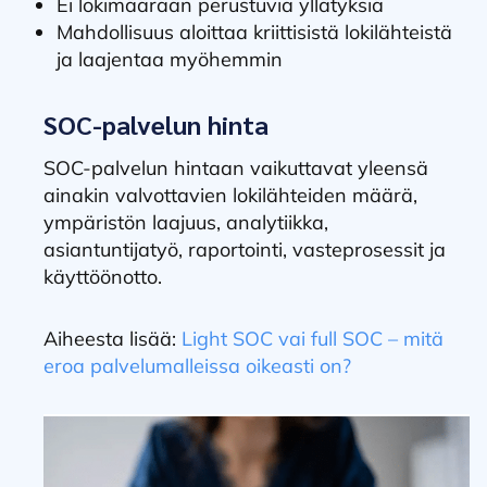
Ei lokimäärään perustuvia yllätyksiä
Mahdollisuus aloittaa kriittisistä lokilähteistä
ja laajentaa myöhemmin
SOC-palvelun hinta
SOC-palvelun hintaan vaikuttavat yleensä
ainakin valvottavien lokilähteiden määrä,
ympäristön laajuus, analytiikka,
asiantuntijatyö, raportointi, vasteprosessit ja
käyttöönotto.
Aiheesta lisää:
Light SOC vai full SOC – mitä
eroa palvelumalleissa oikeasti on?